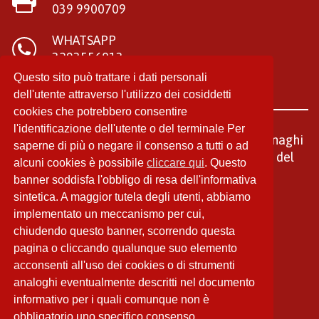
039 9900709
WHATSAPP
3293556813
Questo sito può trattare i dati personali
dell'utente attraverso l'utilizzo dei cosiddetti
cookies che potrebbero consentire
l'identificazione dell'utente o del terminale Per
© REALTO snc di Aliprandi Andrea e Diego Tornaghi
saperne di più o negare il consenso a tutti o ad
- Partita IVA: 03402040137 - R.U.I. A000421413 del
alcuni cookies è possibile
cliccare qui
. Questo
02/07/2012.
banner soddisfa l'obbligo di resa dell'informativa
sintetica. A maggior tutela degli utenti, abbiamo
Credits
implementato un meccanismo per cui,
chiudendo questo banner, scorrendo questa
INFORMATIVA PRIVACY
pagina o cliccando qualunque suo elemento
COOKIE POLICY
acconsenti all'uso dei cookies o di strumenti
CODICE ETICO
analoghi eventualmente descritti nel documento
informativo per i quali comunque non è
MAPPATURA STRUTTURA DISTRIBUTIVA
obbligatorio uno specifico consenso.